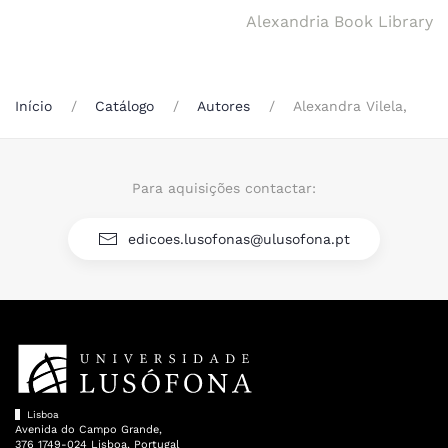
Alexandria Book Library
Início
Catálogo
Autores
Alexandra Vilela,
Para aquisições contactar:
edicoes.lusofonas@ulusofona.pt
Lisboa
Avenida do Campo Grande,
376 1749-024 Lisboa, Portugal