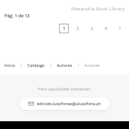
Alexandria Book Library
Pág. 1 de 13
1
2
3
4
Início
Catálogo
Autores
Autores
Para aquisições contactar:
edicoes.lusofonas@ulusofona.pt