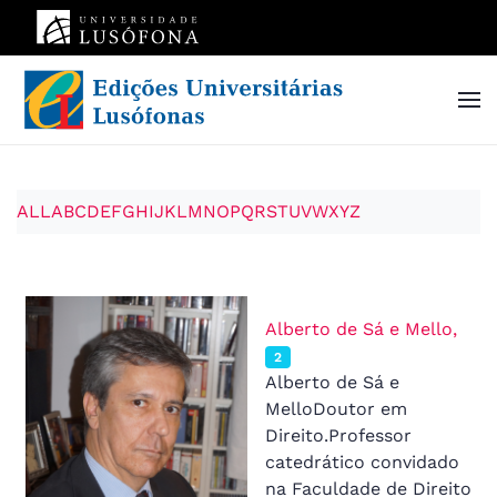
Skip to main content
ALL
A
B
C
D
E
F
G
H
I
J
K
L
M
N
O
P
Q
R
S
T
U
V
W
X
Y
Z
Alberto de Sá e Mello,
2
Alberto de Sá e
MelloDoutor em
Direito.Professor
catedrático convidado
na Faculdade de Direito