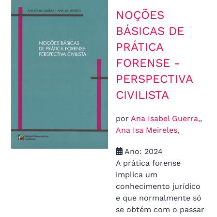
NOÇÕES
BÁSICAS DE
PRÁTICA
FORENSE -
PERSPECTIVA
CIVILISTA
por
Ana Isabel Guerra,
,
Ana Isa Meireles,
Ano: 2024
A prática forense
implica um
conhecimento jurídico
e que normalmente só
se obtém com o passar