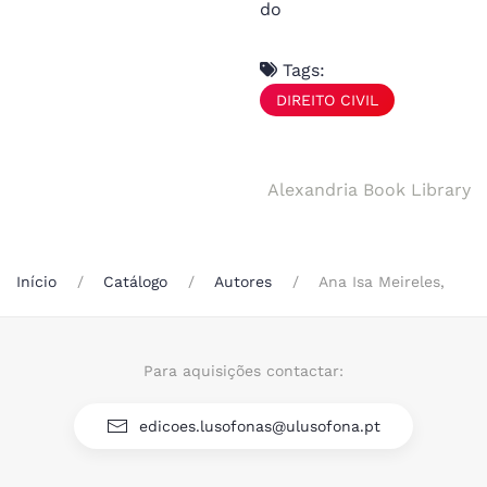
do
Tags:
DIREITO CIVIL
Alexandria Book Library
Início
Catálogo
Autores
Ana Isa Meireles,
Para aquisições contactar:
edicoes.lusofonas@ulusofona.pt