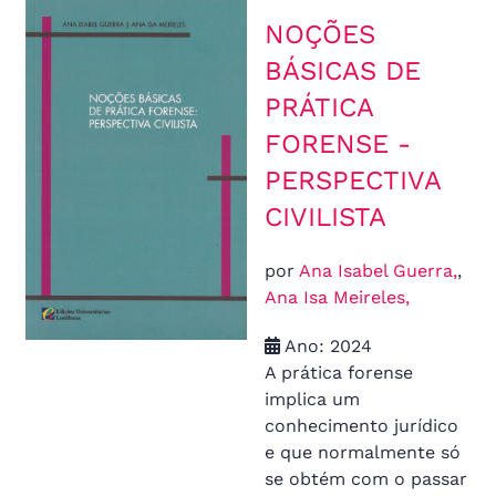
NOÇÕES
BÁSICAS DE
PRÁTICA
FORENSE -
PERSPECTIVA
CIVILISTA
por
Ana Isabel Guerra,
,
Ana Isa Meireles,
Ano: 2024
A prática forense
implica um
conhecimento jurídico
e que normalmente só
se obtém com o passar