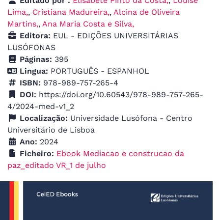
Editado por :
Elisabete Pinto da Costa,
,
Louise
Lima,
,
Cristiana Madureira,
,
Alcina de Oliveira
Martins,
,
Ana Maria Costa e Silva,
Editora:
EUL - EDIÇÕES UNIVERSITÁRIAS
LUSÓFONAS
Páginas:
395
Lingua:
PORTUGUÊS - ESPANHOL
ISBN:
978-989-757-265-4
DOI:
https://doi.org/10.60543/978-989-757-265-
4/2024-med-v1_2
Localização:
Universidade Lusófona - Centro
Universitário de Lisboa
Ano:
2024
Ficheiro:
Ebook Mediacao e construcao da
paz_editado VR_1 de julho