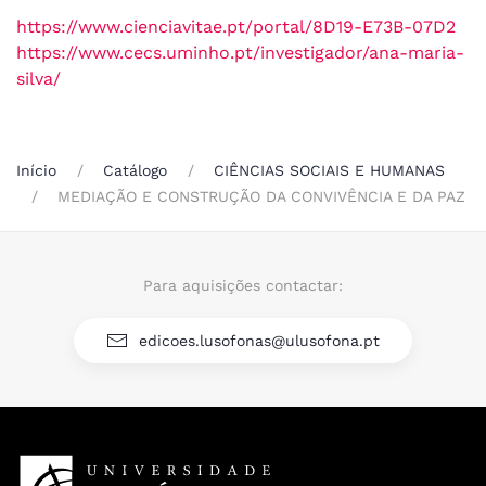
https://www.cienciavitae.pt/portal/8D19-E73B-07D2
https://www.cecs.uminho.pt/investigador/ana-maria-
silva/
Início
Catálogo
CIÊNCIAS SOCIAIS E HUMANAS
MEDIAÇÃO E CONSTRUÇÃO DA CONVIVÊNCIA E DA PAZ
Para aquisições contactar:
edicoes.lusofonas@ulusofona.pt